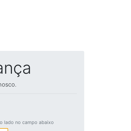
ança
nosco.
ao lado no campo abaixo