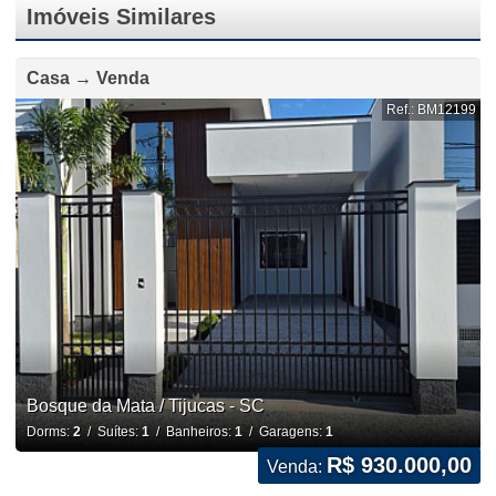
Imóveis Similares
Casa → Venda
Ref.: BM12199
Bosque da Mata / Tijucas - SC
Dorms:
2
/ Suítes:
1
/ Banheiros:
1
/ Garagens:
1
R$ 930.000,00
Venda: