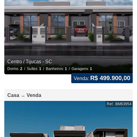
Centro / Tijucas - SC
Dorms:
2
/ Suítes:
1
/ Banheiros:
1
/ Garagens:
1
R$ 499.900,00
Venda:
Casa → Venda
Ref.: BM63954