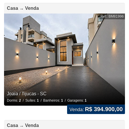
Casa → Venda
Ref.: BM81996
Joaia / Tijucas - SC
Dorms:
2
/ Suítes:
1
/ Banheiros:
1
/ Garagens:
1
R$ 394.900,00
Venda:
Casa → Venda