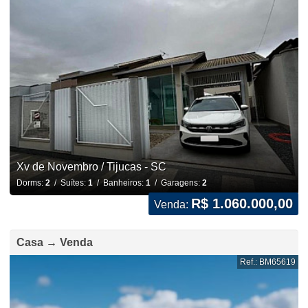
Xv de Novembro / Tijucas - SC
Dorms:
2
/ Suítes:
1
/ Banheiros:
1
/ Garagens:
2
R$ 1.060.000,00
Venda:
Casa → Venda
Ref.: BM65619