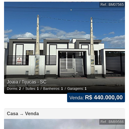
Ref.: BM07565
Joaia / Tijucas - SC
Dorms:
2
/ Suítes:
1
/ Banheiros:
1
/ Garagens:
1
R$ 440.000,00
Venda:
Casa → Venda
Ref.: BM89566