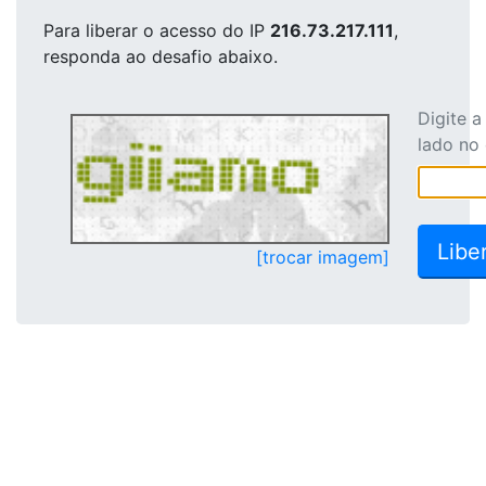
Para liberar o acesso
do IP
216.73.217.111
,
responda ao desafio abaixo.
Digite 
lado no
[trocar imagem]