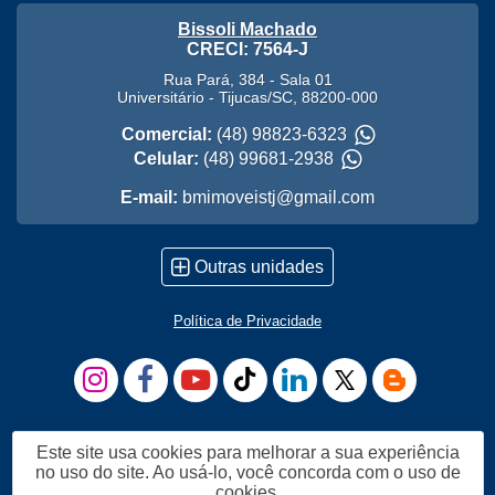
Bissoli Machado
CRECI: 7564-J
Rua Pará, 384 - Sala 01
Universitário
-
Tijucas
/
SC
,
88200-000
Comercial:
(48) 98823-6323
Celular:
(48) 99681-2938
E-mail:
bmimoveistj@gmail.com
Outras unidades
Política de Privacidade
Este site usa cookies para melhorar a sua experiência
no uso do site. Ao usá-lo, você concorda com o uso de
cookies.