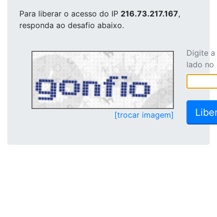
Para liberar o acesso
do IP
216.73.217.167
,
responda ao desafio abaixo.
Digite 
lado no
[trocar imagem]