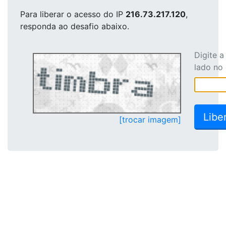
Para liberar o acesso
do IP
216.73.217.120
,
responda ao desafio abaixo.
Digite 
lado no
[trocar imagem]