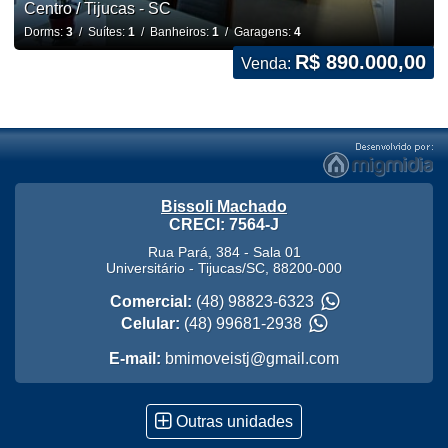
Centro / Tijucas - SC
Dorms:
3
/ Suítes:
1
/ Banheiros:
1
/ Garagens:
4
R$ 890.000,00
Venda:
Bissoli Machado
CRECI: 7564-J
Rua Pará, 384 - Sala 01
Universitário
-
Tijucas
/
SC
,
88200-000
Comercial:
(48) 98823-6323
Celular:
(48) 99681-2938
E-mail:
bmimoveistj@gmail.com
Outras unidades