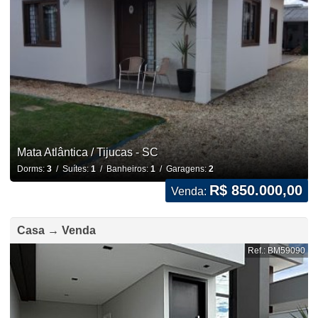
Mata Atlântica / Tijucas - SC
Dorms:
3
/ Suítes:
1
/ Banheiros:
1
/ Garagens:
2
R$ 850.000,00
Venda:
Casa → Venda
Ref.: BM59090