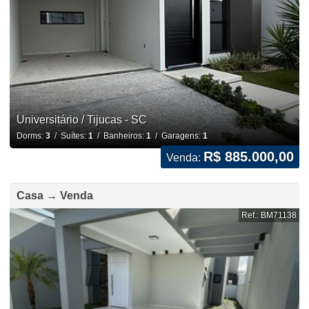
Universitário / Tijucas - SC
Dorms:
3
/ Suítes:
1
/ Banheiros:
1
/ Garagens:
1
R$ 885.000,00
Venda:
Casa → Venda
Ref.: BM71138