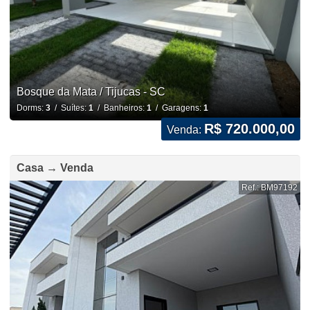
Bosque da Mata / Tijucas - SC
Dorms:
3
/ Suítes:
1
/ Banheiros:
1
/ Garagens:
1
R$ 720.000,00
Venda:
Casa → Venda
Ref.: BM97192