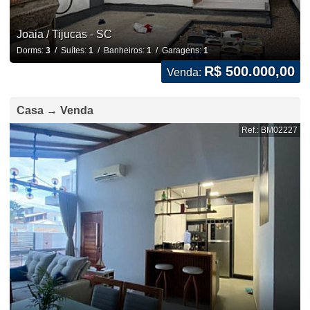
Joaia / Tijucas - SC
Dorms:
3
/ Suítes:
1
/ Banheiros:
1
/ Garagens:
1
R$ 500.000,00
Venda:
Casa → Venda
Ref.: BM02227