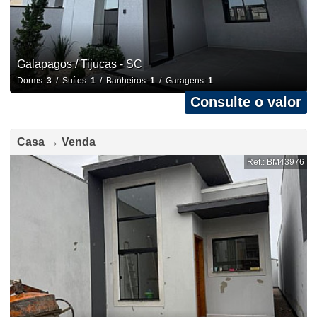
Galapagos / Tijucas - SC
Dorms:
3
/ Suítes:
1
/ Banheiros:
1
/ Garagens:
1
Consulte o valor
Casa → Venda
Ref.: BM43976