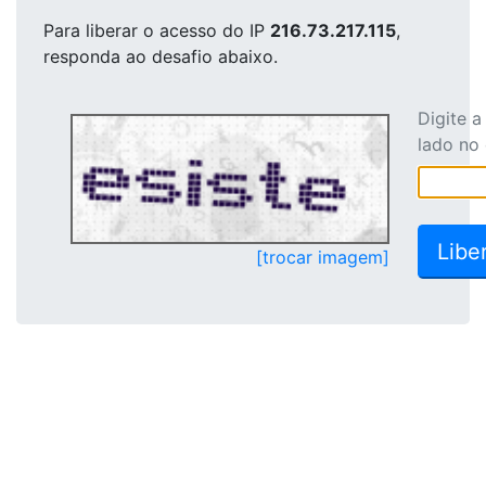
Para liberar o acesso
do IP
216.73.217.115
,
responda ao desafio abaixo.
Digite 
lado no
[trocar imagem]