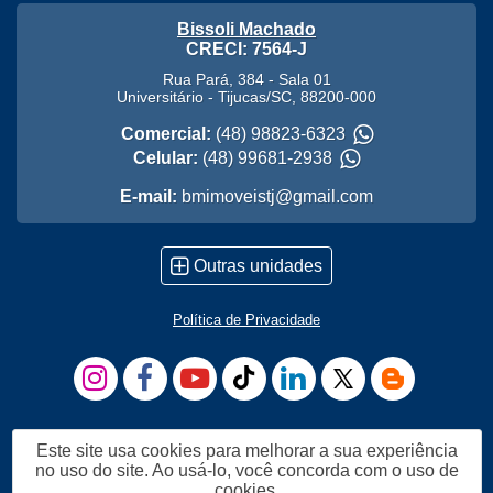
Bissoli Machado
CRECI: 7564-J
Rua Pará, 384 - Sala 01
Universitário
-
Tijucas
/
SC
,
88200-000
Comercial:
(48) 98823-6323
Celular:
(48) 99681-2938
E-mail:
bmimoveistj@gmail.com
Outras unidades
Política de Privacidade
Este site usa cookies para melhorar a sua experiência
no uso do site. Ao usá-lo, você concorda com o uso de
cookies.