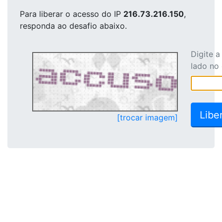
Para liberar o acesso
do IP
216.73.216.150
,
responda ao desafio abaixo.
Digite 
lado no
[trocar imagem]