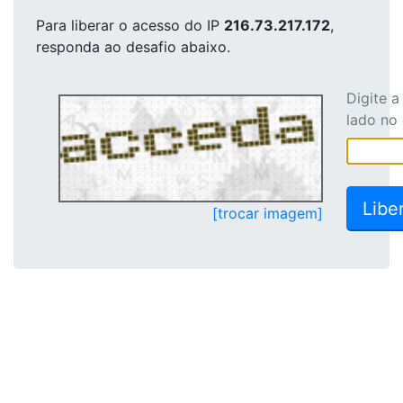
Para liberar o acesso
do IP
216.73.217.172
,
responda ao desafio abaixo.
Digite 
lado no
[trocar imagem]