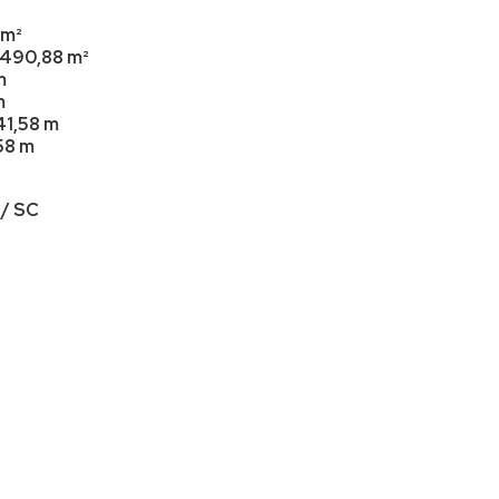
Casa em Condomínio (4)
 m²
Casa Geminada (2)
490,88 m²
Chácara (12)
m
m
Chalé (1)
41,58 m
58 m
Cobertura (1)
Galpão (1)
 / SC
Kitnet (1)
Loft (2)
Loja (1)
Lote (3)
Sítio (40)
Sobrado (28)
Terreno (122)