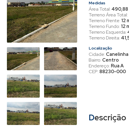
Medidas
Área Total:
490,88
Terreno Área Total:
Terreno Frente:
12 
Terreno Fundo:
12 
Terreno Esquerda:
Terreno Direita:
41,
Localização
Cidade:
Canelinha
Bairro:
Centro
Endereço:
Rua A
CEP:
88230-000
Descrição