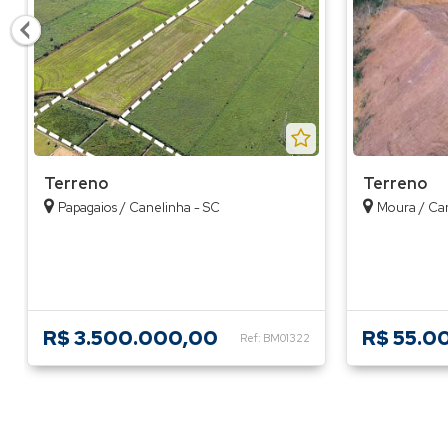
Terreno
Terreno
Papagaios / Canelinha - SC
Moura / Can
R$ 3.500.000,00
R$ 55.0
Ref: BM01322