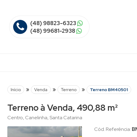
(48) 98823-6323
(48) 99681-2938
»
»
»
Início
Venda
Terreno
Terreno BM40501
Terreno à Venda, 490,88 m²
Centro, Canelinha, Santa Catarina
Cód. Referência:
B