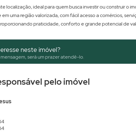
Terreno em Condomínio (8)
e localização, ideal para quem busca investir ou construir o 
em uma região valorizada, com fácil acesso a comércios, serviços
proporcionando praticidade, conforto e grande potencial de va
eresse neste imóvel?
 mensagem, será um prazer atendê-lo.
responsável pelo imóvel
Jesus
84
84