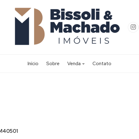
Início
Sobre
Venda
Contato
Apartamento (57)
Apartamento Alto Padrão (2)
Área (2)
Casa (252)
Casa Alto Padrão (20)
Casa Comercial (1)
M40501