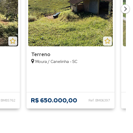
Terreno
Te
Moura / Canelinha - SC
M
R$ 650.000,00
R$
: BM85762
Ref: BM06397