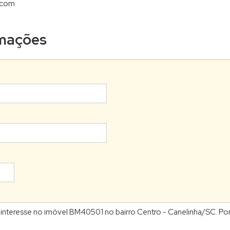
.com
ormações