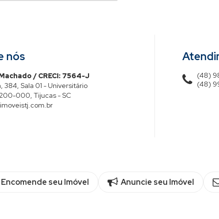
e nós
Atend
(48) 
 Machado / CRECI: 7564-J
(48) 9
, 384, Sala 01 - Universitário
200-000
,
Tijucas
-
SC
moveistj.com.br
Encomende seu Imóvel
Anuncie seu Imóvel