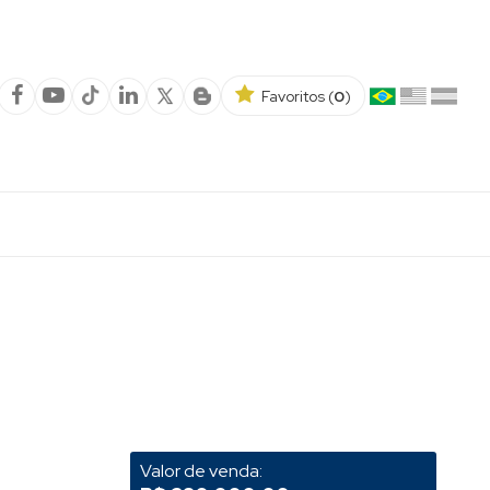
Favoritos (
0
)
Valor de venda: