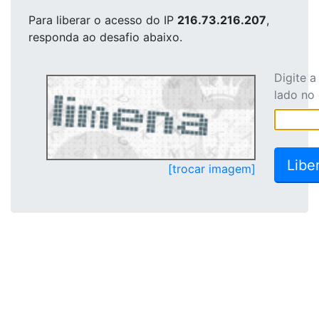
Para liberar o acesso
do IP
216.73.216.207
,
responda ao desafio abaixo.
Digite 
lado no
[trocar imagem]